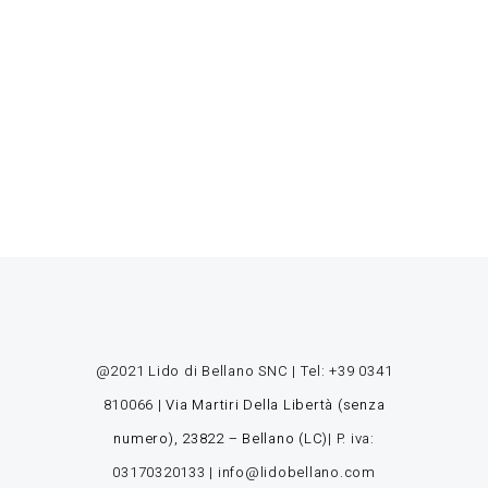
ATTICUS FINCH
fisherman & owner
@2021 Lido di Bellano SNC | Tel:
+39 0341
810066
|
Via Martiri Della Libertà (senza
numero), 23822 – Bellano (LC)
| P. iva:
03170320133 |
info@lidobellano.com